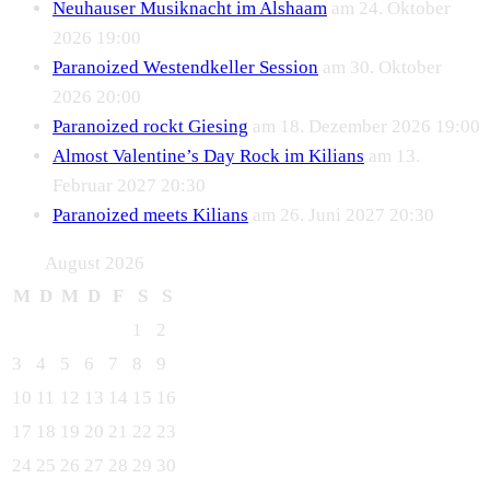
Neuhauser Musiknacht im Alshaam
am 24. Oktober
2026 19:00
Paranoized Westendkeller Session
am 30. Oktober
2026 20:00
Paranoized rockt Giesing
am 18. Dezember 2026 19:00
Almost Valentine’s Day Rock im Kilians
am 13.
Februar 2027 20:30
Paranoized meets Kilians
am 26. Juni 2027 20:30
August 2026
M
D
M
D
F
S
S
1
2
3
4
5
6
7
8
9
10
11
12
13
14
15
16
17
18
19
20
21
22
23
24
25
26
27
28
29
30