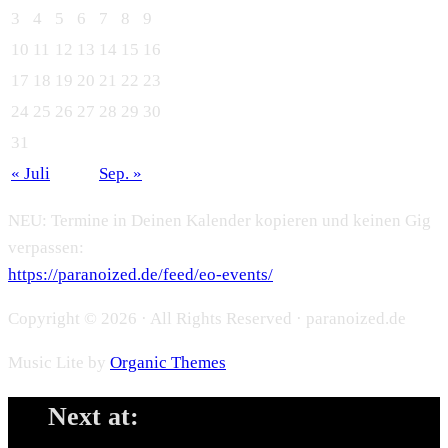
3
4
5
6
7
8
9
10
11
12
13
14
15
16
17
18
19
20
21
22
23
24
25
26
27
28
29
30
31
« Juli
Sep. »
NEU: Termine in Deinen Kalender kopieren und keinen Gig
verpassen:
https://paranoized.de/feed/eo-events/
Copyright © 2026 · All Rights Reserved · paranoized.de
Music Lite by
Organic Themes
Next at: