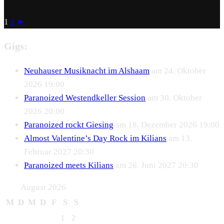
1
2
►
Gigs:
Neuhauser Musiknacht im Alshaam
am 24. Oktober
2026 19:00
Paranoized Westendkeller Session
am 30. Oktober
2026 20:00
Paranoized rockt Giesing
am 18. Dezember 2026 19:00
Almost Valentine’s Day Rock im Kilians
am 13.
Februar 2027 20:30
Paranoized meets Kilians
am 26. Juni 2027 20:30
August 2026
M
D
M
D
F
S
S
1
2